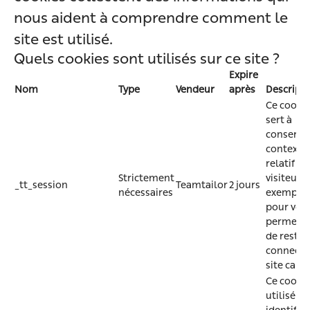
nous aident à comprendre comment le
site est utilisé.
Quels cookies sont utilisés sur ce site ?
Expire
Nom
Type
Vendeur
après
Descript
Ce cookie
sert à
conserver
contexte
relatif à 
Strictement
visiteur (
_tt_session
Teamtailor
2 jours
nécessaires
exemple,
pour vou
permettr
de rester
connecté
site carri
Ce cookie
utilisé p