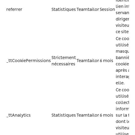
identifier
lien inte
referrer
Statistiques
Teamtailor
Session
servant à
diriger le
visiteurs 
ce site.
Ce cookie
utilisé p
masquer 
Strictement
bannière
_ttCookiePermissions
Teamtailor
6 mois
nécessaires
cookies
après avo
interagi 
elle.
Ce cookie
utilisé p
collecter
informat
_ttAnalytics
Statistiques
Teamtailor
6 mois
sur la fa
dont les
visiteurs
utilisent 